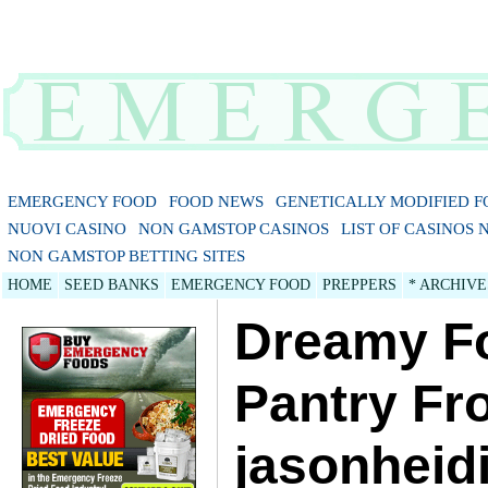
EMERGENCY FOOD
FOOD NEWS
GENETICALLY MODIFIED 
NUOVI CASINO
NON GAMSTOP CASINOS
LIST OF CASINOS
NON GAMSTOP BETTING SITES
HOME
SEED BANKS
EMERGENCY FOOD
PREPPERS
* ARCHIVE
Dreamy F
Pantry Fr
jasonheid