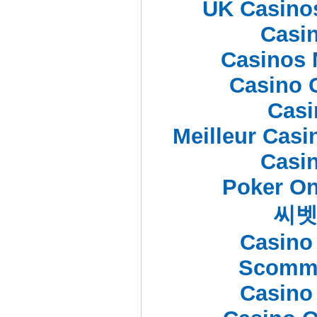
UK Casino
Casi
Casinos
Casino 
Casi
Meilleur Casi
Casi
Poker Onl
씨벳
Casino
Scomme
Casino