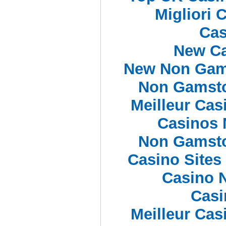
Migliori
Cas
New Ca
New Non Gam
Non Gamsto
Meilleur Cas
Casinos
Non Gamsto
Casino Site
Casino 
Casi
Meilleur Cas