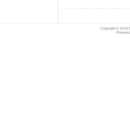
Copyright © 2014
Powere