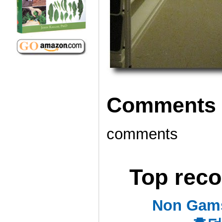
Comments
comments
Top rec
Non Gams